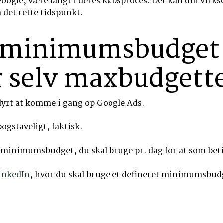
Google, være langt i deres købsproces. Det kan din virks
å det rette tidspunkt.
 minimumsbudget 
 selv maxbudgett
dyrt at komme i gang op Google Ads.
ogstaveligt, faktisk.
 minimumsbudget, du skal bruge pr. dag for at som beti
inkedIn
, hvor du skal bruge et defineret minimumsbudge