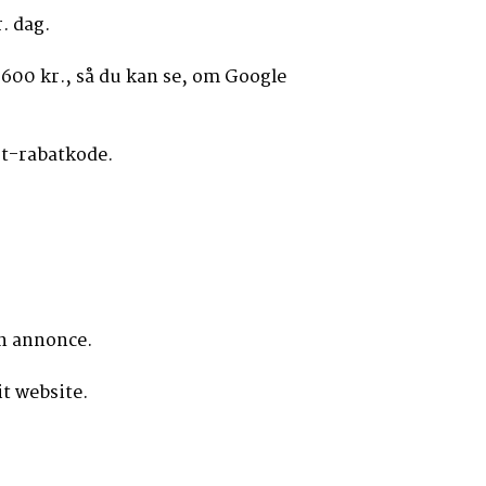
. dag.
 600 kr., så du kan se, om Google
st-rabatkode.
in annonce.
it website.