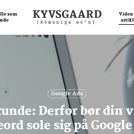
olle som
Viden
unde
artikl
Google Ads
runde: Derfor bør din
eord sole sig på Google