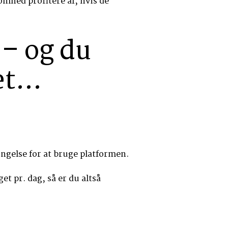
omhed profitere af, hvis de
– og du
et…
ngelse for at bruge platformen.
t pr. dag, så er du altså