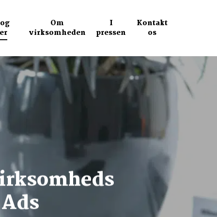
 og
Om
I
Kontakt
er
virksomheden
pressen
os
 virksomheds
 Ads