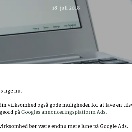
18. juli 2018
 lige nu.
din virksomhed også gode muligheder for at lave en til
øgeord på
Googles annonceringsplatform Ads
.
in virksomhed bør være endnu mere lune på Google Ads.